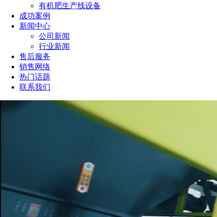
有机肥生产线设备
成功案例
新闻中心
公司新闻
行业新闻
售后服务
销售网络
热门话题
联系我们