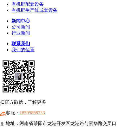
有机肥配套设备
有机肥生产线成套设备
新闻中心
公司新闻
行业新闻
联系我们
我们的位置
扫官方微信，了解更多
客服：
18595868333
地址：河南省荥阳市龙港开发区龙港路与索华路交叉口