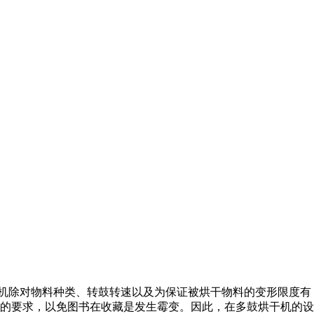
机除对物料种类、转鼓转速以及为保证被烘干物料的变形限度有
的要求，以免图书在收藏是发生霉变。因此，在多鼓烘干机的设