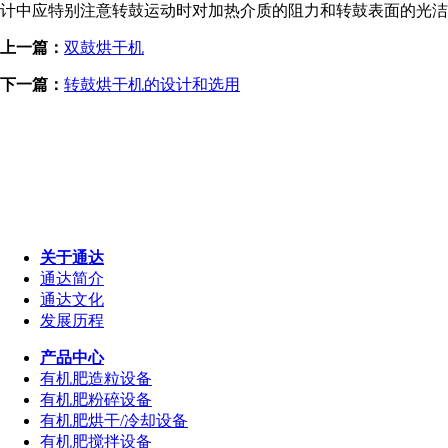
计中应特别注意转鼓运动时对加热介质的阻力和转鼓表面的光洁
上一篇：
双鼓烘干机
下一篇：
转鼓烘干机的设计和选用
关于通达
通达简介
通达文化
发展历程
产品中心
有机肥造粒设备
有机肥粉碎设备
有机肥烘干/冷却设备
有机肥搅拌设备