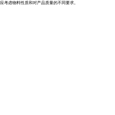
应考虑物料性质和对产品质量的不同要求。