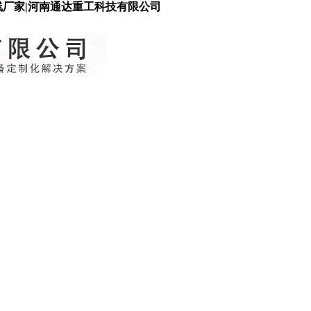
厂家|河南通达重工科技有限公司