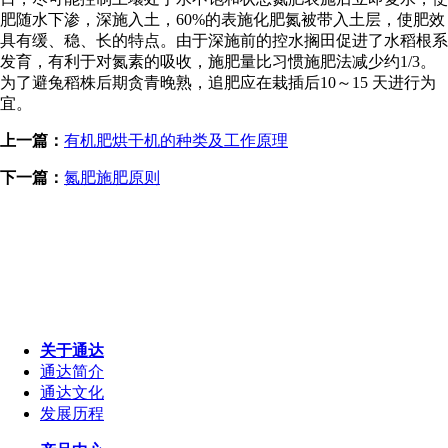
肥随水下渗，深施入土，60%的表施化肥氮被带入土层，使肥效
具有缓、稳、长的特点。由于深施前的控水搁田促进了水稻根系
发育，有利于对氮素的吸收，施肥量比习惯施肥法减少约1/3。
为了避兔稻株后期贪青晚熟，追肥应在栽插后10～15 天进行为
宜。
上一篇：
有机肥烘干机的种类及工作原理
下一篇：
氮肥施肥原则
关于通达
通达简介
通达文化
发展历程