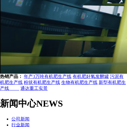
热销产品：
年产3万吨有机肥生产线
有机肥好氧发酵罐
污泥有
机肥生产线
粉状有机肥生产线
生物有机肥生产线
新型有机肥生
产线
通达重工实景
新闻中心
NEWS
公司新闻
行业新闻