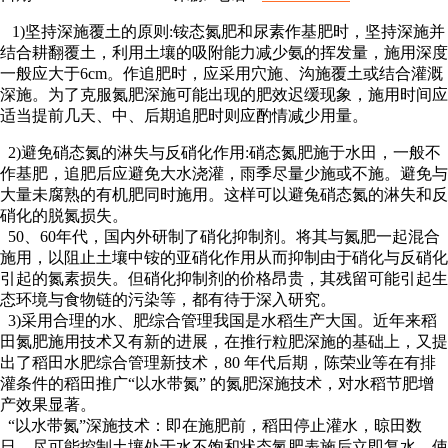
1)坚持深施覆土的原则:铵态氮肥和尿素作基肥时，坚持深施并
结合耕翻覆土，利用土壤的吸附能力减少氨的挥发量，施用深度
一般应大于6cm。作追肥时，应采用穴施、沟施覆土或结合灌溉
深施。为了克服氮肥深施可能出现的肥效迟缓现象，施用时间应
适当提前几天、中、后期追肥时则应酌情减少用量。
2)避免硝态氮的淋失与反硝化作用:硝态氮肥施于水田，一般不
作基肥，追肥后应避免大水浇灌，雨季尽量少施或不施。避免与
大量未腐熟的有机肥同时施用。这样可以避兔硝态氮的淋失和反
硝化的脱氮损失。
50、60年代，国内外研制了硝化抑制剂。将其与氮肥一起混合
施用，以阻止土壤中铵的亚硝化作用从而抑制由于硝化与反硝化
引起的氮素损失。但硝化抑制剂的价格昂贵，其残留可能引起生
态环境与食物链的污染等，都有待于深入研究。
3)采用合理的水、肥综合管理我国是水稻生产大国。近年来稻
田氮肥施用技术又有新的进展，在推行粒肥深施的基础上，又提
出了稻田水肥综合管理新技术，80 年代后期，陈荣业等在有排
灌条件的稻田推广“以水带氮” 的氮肥深施技术，对水稻节肥增
产效果显著。
“以水带氮”深施技术：即在施肥前，稻田停止灌水，晾田数
日，尽可能控制土壤处于水不饱和状态氮肥表施后立即复水，使