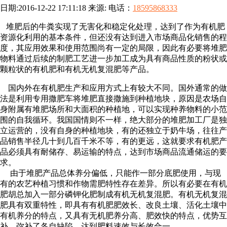
日期:2016-12-22 17:11:18 来源: 电话：
18595868333
堆肥后的牛粪实现了无害化和稳定化处理，达到了作为有机肥
资源化利用的基本条件，但还没有达到进入市场商品化销售的程
度，其应用效果和使用范围尚有一定的局限，因此有必要将堆肥
物料通过后续的制肥工艺进一步加工成为具有商品性质的粉状或
颗粒状的有机肥和有机无机复混肥等产品。
国内外在有机肥生产和应用方式上有较大不同。国外通常的做
法是利用专用撒肥车将堆肥直接撒施到种植地块，原因是农场自
身附属有堆肥场所和大面积的种植地，可以实现种养物料的小范
围的自我循环。我国国情则不一样，绝大部分的堆肥加工厂是独
立运营的，没有自身的种植地块，有的还独立于奶牛场，往往产
品销售半径几十到几百千米不等，有的更远，这就要求有机肥产
品必须具有耐储存、易运输的特点，达到市场商品流通储运的要
求。
由于堆肥产品总体养分偏低，只能作一部分底肥使用，与现
有的农艺种植习惯和作物需肥特性存在差异。所以有必要在有机
肥胡总加入一部分磷钾化肥制成有机无机复混肥。有机无机复混
肥具有双重特性，即具有有机肥肥效长、改良土壤、活化土壤中
有机养分的特点，又具有无机肥养分高、肥效快的特点，优势互
补，弥补了各自缺陷，达到肥料速效与长效合一。