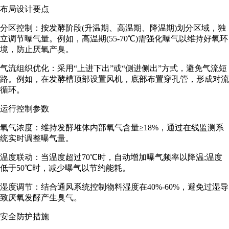
布局设计要点
分区控制：按发酵阶段(升温期、高温期、降温期)划分区域，独
立调节曝气量。例如，高温期(55-70℃)需强化曝气以维持好氧环
境，防止厌氧产臭。
气流组织优化：采用“上进下出”或“侧进侧出”方式，避免气流短
路。例如，在发酵槽顶部设置风机，底部布置穿孔管，形成对流
循环。
运行控制参数
氧气浓度：维持发酵堆体内部氧气含量≥18%，通过在线监测系
统实时调整曝气量。
温度联动：当温度超过70℃时，自动增加曝气频率以降温;温度
低于50℃时，减少曝气以节约能耗。
湿度调节：结合通风系统控制物料湿度在40%-60%，避免过湿导
致厌氧发酵产生臭气。
安全防护措施