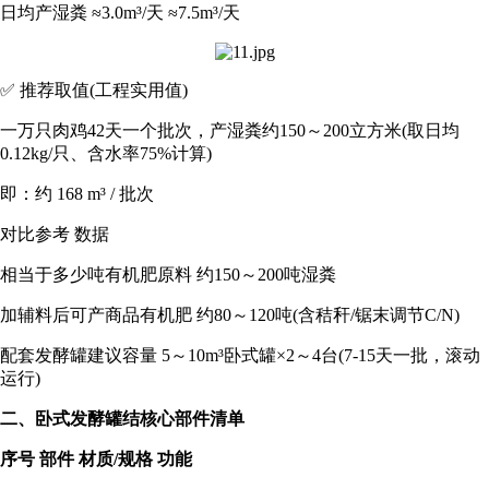
日均产湿粪 ≈3.0m³/天 ≈7.5m³/天
✅ 推荐取值(工程实用值)
一万只肉鸡42天一个批次，产湿粪约150～200立方米(取日均
0.12kg/只、含水率75%计算)
即：约 168 m³ / 批次
对比参考 数据
相当于多少吨有机肥原料 约150～200吨湿粪
加辅料后可产商品有机肥 约80～120吨(含秸秆/锯末调节C/N)
配套发酵罐建议容量 5～10m³卧式罐×2～4台(7-15天一批，滚动
运行)
二、卧式发酵罐结
核心部件清单
序号 部件 材质/规格 功能