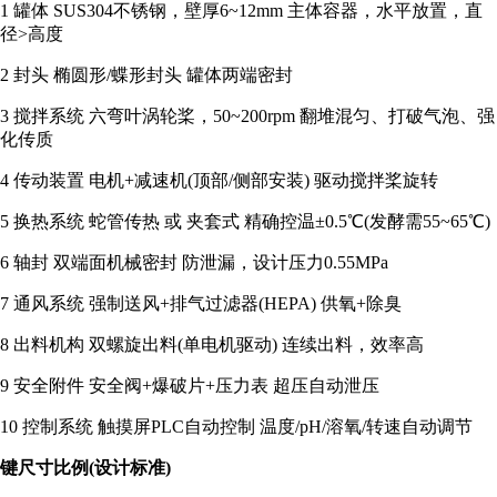
1 罐体 SUS304不锈钢，壁厚6~12mm 主体容器，水平放置，直
径>高度
2 封头 椭圆形/蝶形封头 罐体两端密封
3 搅拌系统 六弯叶涡轮桨，50~200rpm 翻堆混匀、打破气泡、强
化传质
4 传动装置 电机+减速机(顶部/侧部安装) 驱动搅拌桨旋转
5 换热系统 蛇管传热 或 夹套式 精确控温±0.5℃(发酵需55~65℃)
6 轴封 双端面机械密封 防泄漏，设计压力0.55MPa
7 通风系统 强制送风+排气过滤器(HEPA) 供氧+除臭
8 出料机构 双螺旋出料(单电机驱动) 连续出料，效率高
9 安全附件 安全阀+爆破片+压力表 超压自动泄压
10 控制系统 触摸屏PLC自动控制 温度/pH/溶氧/转速自动调节
键尺寸比例(设计标准)