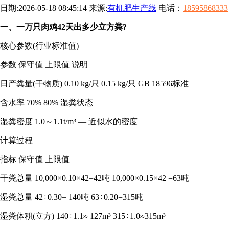
日期:2026-05-18 08:45:14 来源:
有机肥生产线
电话：
18595868333
一、一万只肉鸡42天出多少立方粪?
核心参数(行业标准值)
参数 保守值 上限值 说明
日产粪量(干物质) 0.10 kg/只 0.15 kg/只 GB 18596标准
含水率 70% 80% 湿粪状态
湿粪密度 1.0～1.1t/m³ — 近似水的密度
计算过程
指标 保守值 上限值
干粪总量 10,000×0.10×42=42吨 10,000×0.15×42 =63吨
湿粪总量 42÷0.30= 140吨 63÷0.20=315吨
湿粪体积(立方) 140÷1.1≈ 127m³ 315÷1.0≈315m³