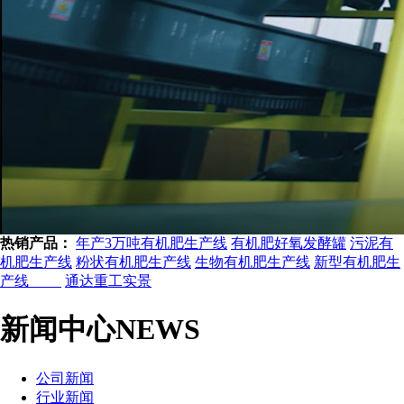
热销产品：
年产3万吨有机肥生产线
有机肥好氧发酵罐
污泥有
机肥生产线
粉状有机肥生产线
生物有机肥生产线
新型有机肥生
产线
通达重工实景
新闻中心
NEWS
公司新闻
行业新闻