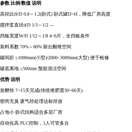
参数 比例/数值 说明
高径比H/D 0.8～1.2(卧式) 卧式罐D>H，降低厂房高度
搅拌桨直径d/D 1/3～1/2 —
挡板宽度W/D 1/12～1/8 4~6片，全挡板条件
装料系数 70%～80% 留出翻堆空间
罐间距 ≥1000mm(小型)/2000~3000mm(大型) 便于检修
罐底离地 ≥500mm 预留清洁空间
优势 说明
发酵快 7~15天完成(传统堆肥需30~60天)
密闭无臭 废气经处理达标排放
占地小 卧式结构适合多层厂房
自动化高 PLC控制，1人可管多台