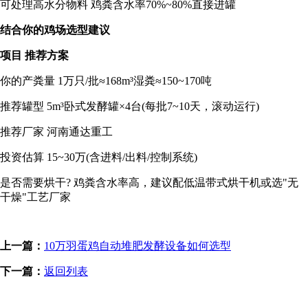
可处理高水分物料 鸡粪含水率70%~80%直接进罐
结合你的鸡场选型建议
项目 推荐方案
你的产粪量 1万只/批≈168m³湿粪≈150~170吨
推荐罐型 5m³卧式发酵罐×4台(每批7~10天，滚动运行)
推荐厂家 河南通达重工
投资估算 15~30万(含进料/出料/控制系统)
是否需要烘干? 鸡粪含水率高，建议配低温带式烘干机或选"无
干燥"工艺厂家
上一篇：
10万羽蛋鸡自动堆肥发酵设备如何选型
下一篇：
返回列表