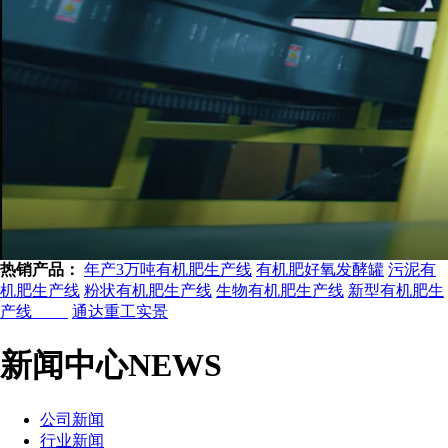
热销产品：
年产3万吨有机肥生产线
有机肥好氧发酵罐
污泥有
机肥生产线
粉状有机肥生产线
生物有机肥生产线
新型有机肥生
产线
通达重工实景
新闻中心
NEWS
公司新闻
行业新闻