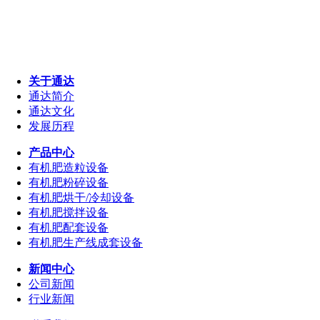
关于通达
通达简介
通达文化
发展历程
产品中心
有机肥造粒设备
有机肥粉碎设备
有机肥烘干/冷却设备
有机肥搅拌设备
有机肥配套设备
有机肥生产线成套设备
新闻中心
公司新闻
行业新闻