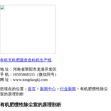
有机无机肥圆盘造粒机生产线
地 址：河南省荥阳市龙港开发区
手 机：18595868333（微信同号）
网 址：www.tongdazgkj.com
您现在的位置：
首页
>
新闻中心
>
行业新闻
> 有机肥惯性除尘
室的原理剖析
有机肥惯性除尘室的原理剖析