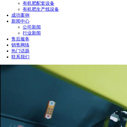
有机肥配套设备
有机肥生产线设备
成功案例
新闻中心
公司新闻
行业新闻
售后服务
销售网络
热门话题
联系我们