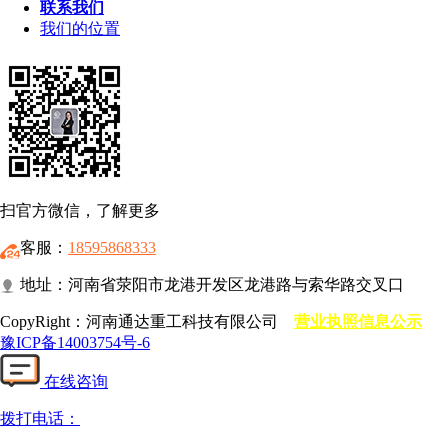
联系我们
我们的位置
扫官方微信，了解更多
客服：
18595868333
地址：河南省荥阳市龙港开发区龙港路与索华路交叉口
CopyRight：河南通达重工科技有限公司
营业执照信息公示
豫ICP备14003754号-6
在线咨询
拨打电话：