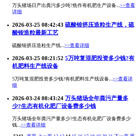
万头猪场日产出粪污多少吨?焦作有机肥生产设备...
>>查看
详细
2026-03-25 08:42:43
硫酸铵挤压造粒生产线，硫
酸铵造粒最新工艺
硫酸铵挤压造粒生产线...
>>查看详细
2026-03-25 08:21:52
5万吨复混肥投资多少钱?有
机肥料生产线设备
5万吨复混肥投资多少钱?有机肥料生产线设备...
>>查看详
细
2026-03-24 08:43:24
万头猪场全年粪污产量多
少?生态有机化肥厂设备费多少钱
万头猪场全年粪污产量多少?生态有机化肥厂设备费多少
钱...
>>查看详细