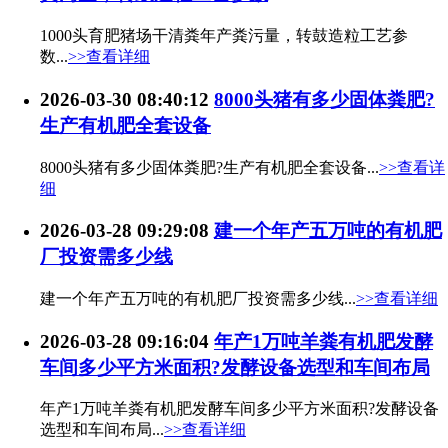
1000头育肥猪场干清粪年产粪污量，转鼓造粒工艺参
数...
>>查看详细
2026-03-30 08:40:12
8000头猪有多少固体粪肥?
生产有机肥全套设备
8000头猪有多少固体粪肥?生产有机肥全套设备...
>>查看详
细
2026-03-28 09:29:08
建一个年产五万吨的有机肥
厂投资需多少线
建一个年产五万吨的有机肥厂投资需多少线...
>>查看详细
2026-03-28 09:16:04
年产1万吨羊粪有机肥发酵
车间多少平方米面积?发酵设备选型和车间布局
年产1万吨羊粪有机肥发酵车间多少平方米面积?发酵设备
选型和车间布局...
>>查看详细