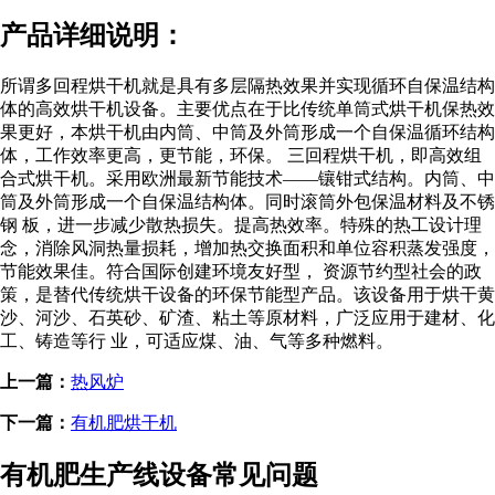
产品详细说明：
所谓多回程烘干机就是具有多层隔热效果并实现循环自保温结构
体的高效烘干机设备。主要优点在于比传统单筒式烘干机保热效
果更好，本烘干机由内筒、中筒及外筒形成一个自保温循环结构
体，工作效率更高，更节能，环保。 三回程烘干机，即高效组
合式烘干机。采用欧洲最新节能技术——镶钳式结构。内筒、中
筒及外筒形成一个自保温结构体。同时滚筒外包保温材料及不锈
钢 板，进一步减少散热损失。提高热效率。特殊的热工设计理
念，消除风洞热量损耗，增加热交换面积和单位容积蒸发强度，
节能效果佳。符合国际创建环境友好型， 资源节约型社会的政
策，是替代传统烘干设备的环保节能型产品。该设备用于烘干黄
沙、河沙、石英砂、矿渣、粘土等原材料，广泛应用于建材、化
工、铸造等行 业，可适应煤、油、气等多种燃料。
上一篇：
热风炉
下一篇：
有机肥烘干机
有机肥生产线设备常见问题